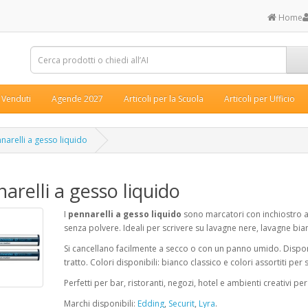
Home
ù Venduti
Agende 2027
Articoli per la Scuola
Articoli per Ufficio
narelli a gesso liquido
arelli a gesso liquido
I
pennarelli a gesso liquido
sono marcatori con inchiostro a 
senza polvere. Ideali per scrivere su lavagne nere, lavagne bian
Si cancellano facilmente a secco o con un panno umido. Disponib
tratto. Colori disponibili: bianco classico e colori assortiti per 
Perfetti per bar, ristoranti, negozi, hotel e ambienti creativi p
Marchi disponibili:
Edding
,
Securit
,
Lyra
.