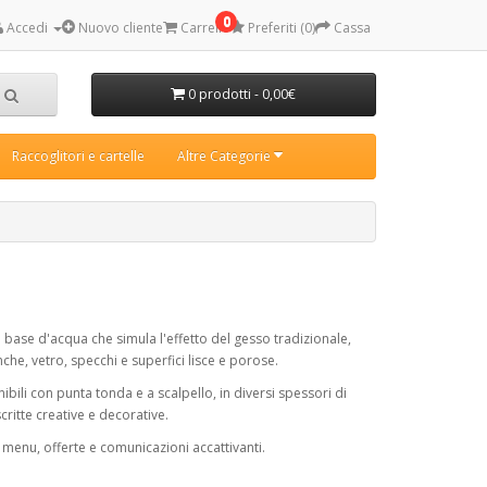
0
Accedi
Nuovo cliente
Carrello
Preferiti (0)
Cassa
0 prodotti - 0,00€
Raccoglitori e cartelle
Altre Categorie
base d'acqua che simula l'effetto del gesso tradizionale,
che, vetro, specchi e superfici lisce e porose.
ili con punta tonda e a scalpello, in diversi spessori di
scritte creative e decorative.
er menu, offerte e comunicazioni accattivanti.