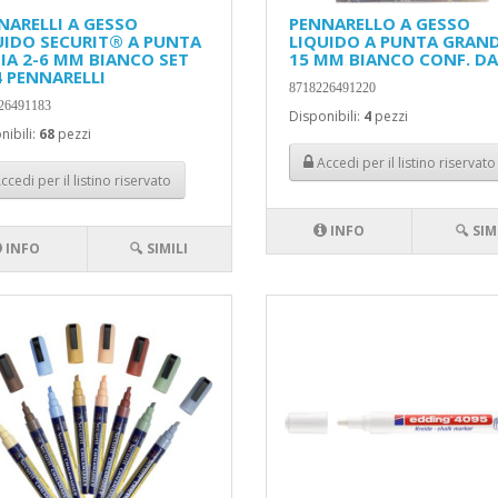
NARELLI A GESSO
PENNARELLO A GESSO
UIDO SECURIT® A PUNTA
LIQUIDO A PUNTA GRAND
IA 2-6 MM BIANCO SET
15 MM BIANCO CONF. DA
4 PENNARELLI
8718226491220
26491183
Disponibili:
4
pezzi
nibili:
68
pezzi
Accedi per il listino riservato
ccedi per il listino riservato
INFO
🔍 SIM
INFO
🔍 SIMILI