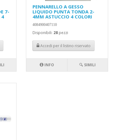
PENNARELLO A GESSO
E 7-
LIQUIDO PUNTA TONDA 2-
 4
4MM ASTUCCIO 4 COLORI
4084900407110
Disponibili:
28
pezzi
Accedi per il listino riservato
ILI
INFO
🔍 SIMILI