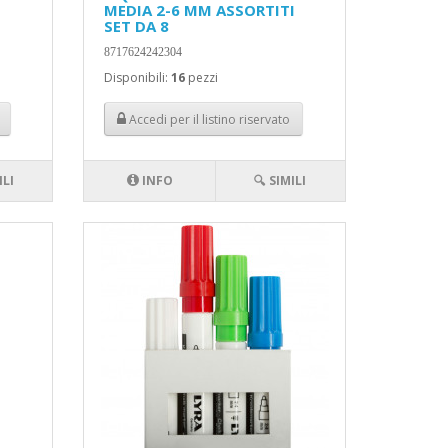
MEDIA 2-6 MM ASSORTITI
SET DA 8
8717624242304
Disponibili:
16
pezzi
Accedi per il listino riservato
ILI
INFO
🔍 SIMILI