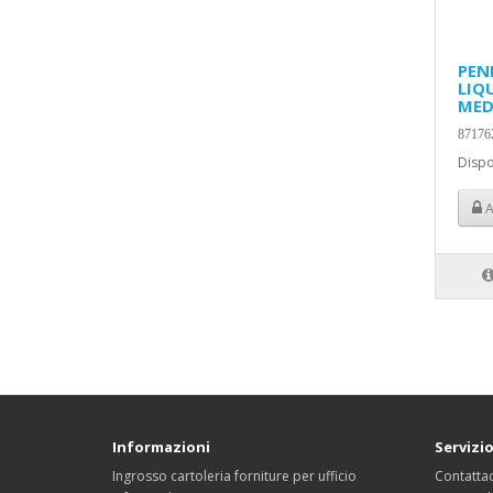
PEN
LIQ
MED
87176
Dispo
A
Informazioni
Servizio
Ingrosso cartoleria forniture per ufficio
Contattac