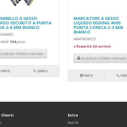
NARELLO A GESSO
MARCATORE A GESSO
UIDO SECURIT® A PUNTA
LIQUIDO EDDING 4095
IA 2-6 MM BIANCO
PUNTA CONICA 2-3 MM
BIANCO
24246005
4004764788125
nibili:
104
pezzi
●
Esaurito (in arrivo)
ccedi per il listino riservato
Accedi per il listino riservato
INFO
🔍 SIMILI
INFO
🔍 SIM
 Clienti
Extra
i
Marchi